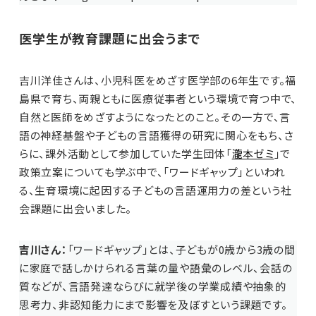
医学生が教育課題に出会うまで
吉川洋佳さんは、小児科医をめざす医学部の6年生です。福
島県で育ち、両親ともに医療従事者という環境で育つ中で、
自然と医師をめざすようになったとのこと。その一方で、言
語の神経基盤や子どもの言語獲得の研究に関心をもち、さ
らに、課外活動として参加していた学生団体「
瀧本ゼミ
」で
政策立案についても学ぶ中で、「ワードギャップ」といわれ
る、生育環境に起因する子どもの言語運用力の差という社
会課題に出会いました。
吉川さん：
「ワードギャップ」とは、子どもが0歳から3歳の間
に家庭で話しかけられる言葉の量や語彙のレベル、会話の
質などが、言語発達ならびに就学後の学業成績や抽象的
思考力、非認知能力にまで影響を及ぼすという課題です。