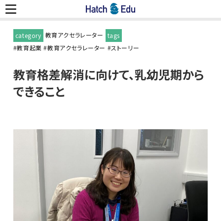
教育アクセラレーター
category
tags
#
教育起業
#
教育アクセラレーター
#
ストーリー
教育格差解消に向けて、乳幼児期から
できること