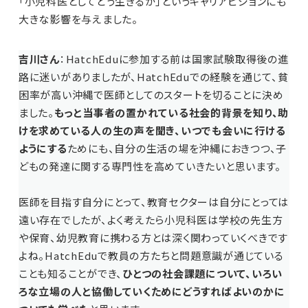
「小児科医としてどう生きるか」というキャリアビジョンにも
大きな影響を与えました。
吉川さん
：HatchEduに参加する前は国家試験取得後の進
路に迷いがありましたが、HatchEduでの経験を通じて、貧
困率が高い沖縄で医師としてのスタートを切ることに決め
ました。
もっと当事者の置かれている社会的背景を知り、助
けを求めている人の生の声を聞き、いつでも会いに行ける
ようにする
ためにも、自分の生活の場を沖縄におきつつ、子
どもの発達に関する専門性を高めていきたいと思います。
医師を目指す自分にとって、教育セクターは自分にとっては
遠い存在でしたが、よく考えたら小児科医は学校の先生方
や保育、幼児教育に携わる方とは深く関わっていくべきです
よね。HatchEduで教員の方たちと問題意識が通じている
ことも知ることができ、
ひとつの社会課題について、いろい
ろな立場の人と協働していくためにどうすればよいのかに