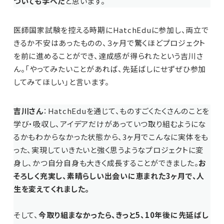
ついても学べた
と思います。
医師国家試験を控える時期にHatchEduに参加し、両立で
きるか不安はあったものの、３ヶ月で驚くほどプロジェクト
を前に進めることができ、達成感が得られたという吉川さ
ん。「やってみたいことがあれば、先延ばしにせずぜひ参加
してみてほしい」と言います。
吉川さん
：HatchEduを通じて、ものすごくたくさんのことを
学び・吸収し、アイデアだけがあっていつ取り組むようにな
るかもわからなかった状態から、3ヶ月でこんなに実体をも
った、実現していきたいと強く思うようなプロジェクトに変
身し、かつ自分自身も大きく成長することができました。
お
そろしく充実し、素晴らしい出会いに恵まれた3ヶ月で、人
生を変えてくれました。
そして、
今取り組まなかったら、きっと5、10年後に先延ばし