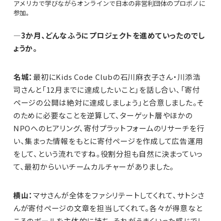
アメリカで学びながらオンラインで日本の非営利団体のプロボノに
参加。
—3か月、どんなふうにプロジェクトを進めていったのでし
ょうか。
名城：
最初にKids Code Clubの石川麻衣子さん・川添浩
司さんと「12月までに達成したいこと」を話し合い、「寄付
ページの公開は絶対に達成しましょう」と合意しました。そ
のために必要なことを逆算して、ターゲット層やほかの
NPOへのヒアリング、寄付プラットフォームのリサーチを行
い、集まった情報をもとに寄付ページを作成して広告運用
をして、という流れですね。役割分担も自然に決まっていっ
て、最初からいいチームカルチャーがありました。
横山：
マサさんが全体をファシリテートしてくれて、サトシさ
んが寄付ページの文章を担当してくれて。各々が得意なと
ころのボールを主体的に持ち、それがうまくいった感じでし